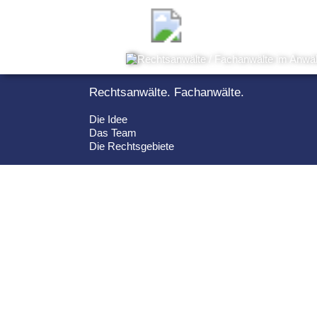
Rechtsanwälte. Fachanwälte.
Die Idee
Das Team
Die Rechtsgebiete
Startseite
HERZLICH WILLKOMMEN!
Bei welchem Thema benötigen Sie unsere Hilfe?
Mit wenigen Klicks finden Sie Ihre Ansprechpartner im
AnwälteHaus! Sollten Sie Ihr Anliegen nicht wiederfinde
erkundigen Sie sich direkt.