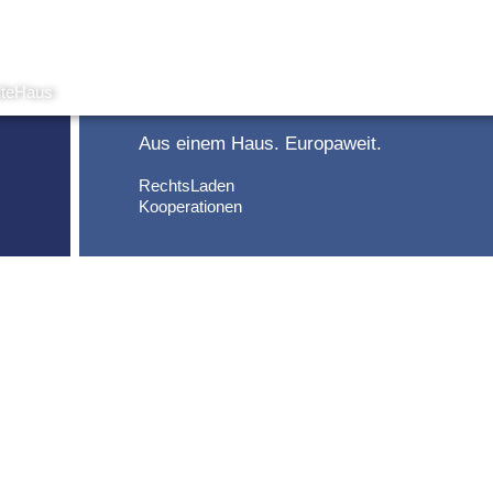
Aus einem Haus. Europaweit.
RechtsLaden
Kooperationen
TERMINE & VERANSTALTUNGEN
Keine Artikel in dieser Ansicht.
AKTUELLE MELDUNGEN
n,
Kündigung wegen Äußerungen in einer private