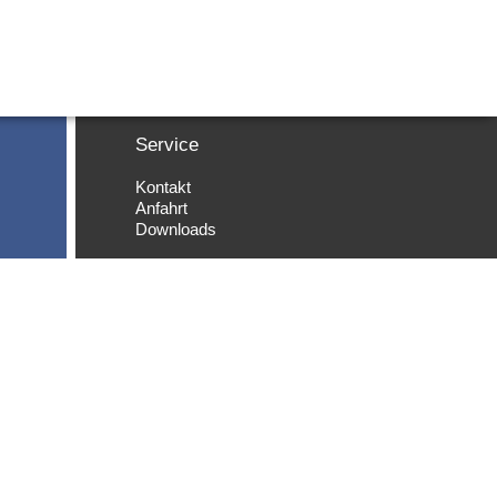
Service
Kontakt
Anfahrt
Downloads
DAS MANDAT IM ANWÄLTEHAUS
Sie möchten wissen, wie Sie bei uns
Mandant werden oder wie ein erster
Termin verläuft? Klicken Sie
HIER
.
ERSTBERATUNG IM RECHTSLADEN
n